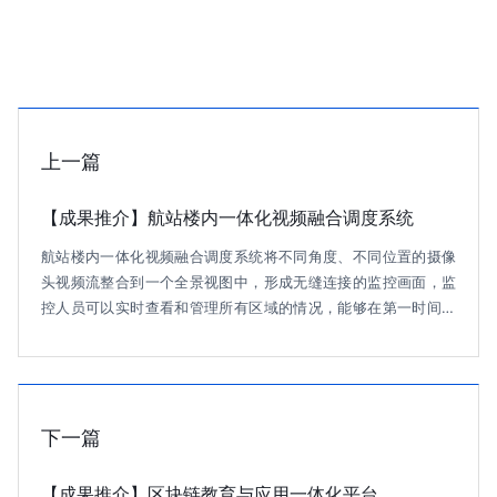
上一篇
【成果推介】航站楼内一体化视频融合调度系统
航站楼内一体化视频融合调度系统将不同角度、不同位置的摄像
头视频流整合到一个全景视图中，形成无缝连接的监控画面，监
控人员可以实时查看和管理所有区域的情况，能够在第一时间发
现和响应紧急情况，保障航站楼的安全运行。通过科学合理的布
点，该系统不仅能够覆盖所有关键区域，确保航站楼内没有监控
死角，还能有效减少冗余摄像头的使用，从而降低硬件成本和施
工费用。
下一篇
【成果推介】区块链教育与应用一体化平台