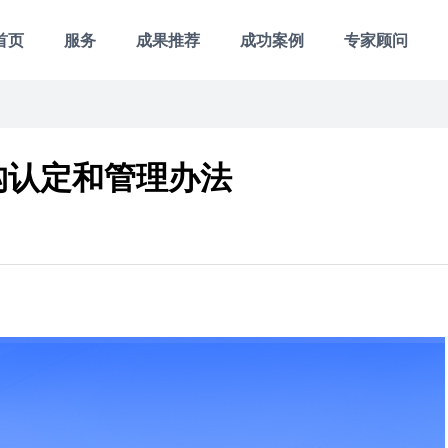
首页
服务
成果推荐
成功案例
专家顾问
构认定和管理办法